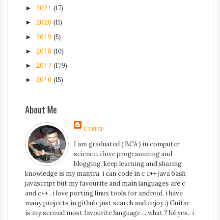
2021
►
(17)
2020
►
(11)
2019
►
(5)
2018
►
(10)
2017
►
(179)
2016
►
(15)
About Me
Lokesh
I am graduated ( BCA ) in computer
science. i love programming and
blogging. keep learning and sharing
knowledge is my mantra. i can code in c c++ java bash
javascript but my favourite and main languages are c
and c++ . i love porting linux tools for android. i have
many projects in github, just search and enjoy :) Guitar
is my second most favourite language ... what ? lol yes.. i