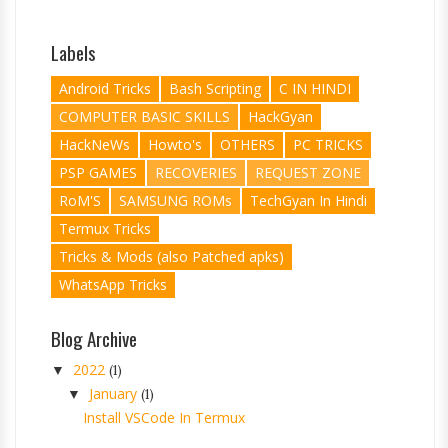
Labels
Android Tricks
Bash Scripting
C IN HINDI
COMPUTER BASIC SKILLS
HackGyan
HackNeWs
Howto's
OTHERS
PC TRICKS
PSP GAMES
RECOVERIES
REQUEST ZONE
RoM'S
SAMSUNG ROMs
TechGyan In Hindi
Termux Tricks
Tricks & Mods (also Patched apks)
WhatsApp Tricks
Blog Archive
2022
▼
(1)
January
▼
(1)
Install VSCode In Termux