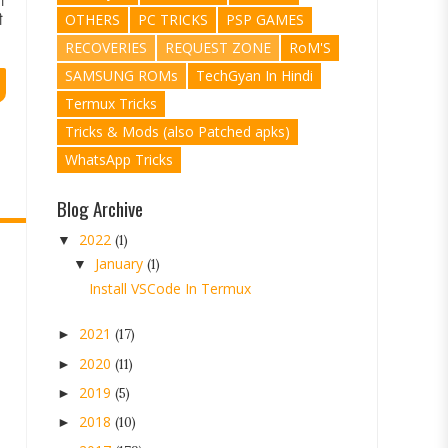
ा
ी
OTHERS
PC TRICKS
PSP GAMES
RECOVERIES
REQUEST ZONE
RoM'S
SAMSUNG ROMs
TechGyan In Hindi
Termux Tricks
Tricks & Mods (also Patched apks)
WhatsApp Tricks
Blog Archive
2022
▼
(1)
January
▼
(1)
Install VSCode In Termux
2021
►
(17)
2020
►
(11)
2019
►
(5)
2018
►
(10)