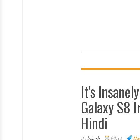
It's Insane
Galaxy S8 I
Hindi
By
lokesh
08:11
Ha