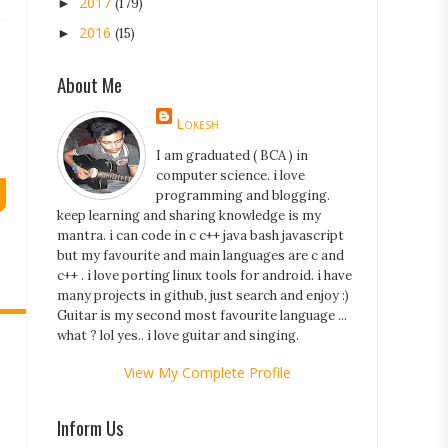
2017
►
(179)
2016
►
(15)
About Me
Lokesh
I am graduated ( BCA ) in
computer science. i love
programming and blogging.
keep learning and sharing knowledge is my
mantra. i can code in c c++ java bash javascript
but my favourite and main languages are c and
c++ . i love porting linux tools for android. i have
many projects in github, just search and enjoy :)
Guitar is my second most favourite language ...
what ? lol yes.. i love guitar and singing.
View My Complete Profile
Inform Us