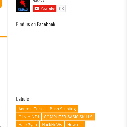
Find us on Facebook
Labels
Android Tricks
Bash Scripting
C IN HINDI
COMPUTER BASIC SKILLS
HackGyan
HackNeWs
Howto's