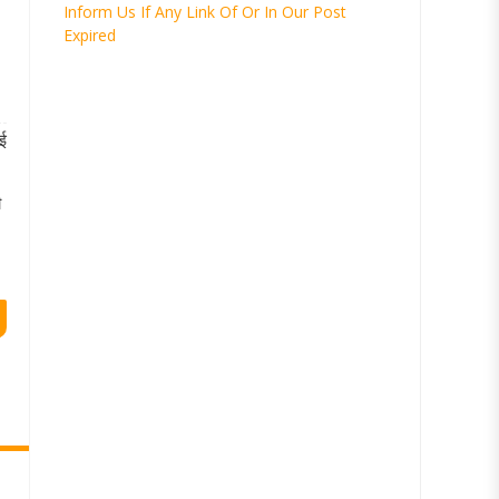
Inform Us If Any Link Of Or In Our Post
Expired
ई
ी